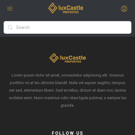
Lorem ipsum dolor sit amet, consectetur adipiscing elit. Vivamus
porttitor mi at leo ultricies blandit. Nulla vel sapien sagittis, tempus
est sed, elementum libero. Sed ex tellus, dictum et diam non, lacinia
sodales enim. Nunc maximus odio vitae ligula pulvinar, a semper leo
gravida.
FOLLOW US