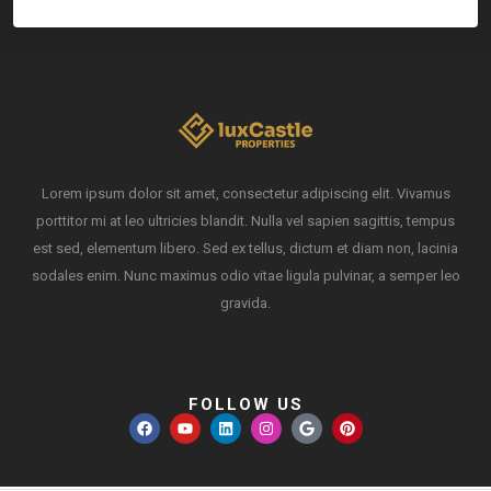
Lorem ipsum dolor sit amet, consectetur adipiscing elit. Vivamus
porttitor mi at leo ultricies blandit. Nulla vel sapien sagittis, tempus
est sed, elementum libero. Sed ex tellus, dictum et diam non, lacinia
sodales enim. Nunc maximus odio vitae ligula pulvinar, a semper leo
gravida.
FOLLOW US