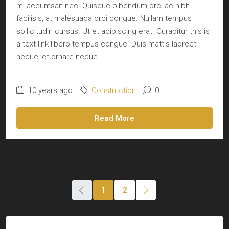
mi accumsan nec. Quisque bibendum orci ac nibh
facilisis, at malesuada orci congue. Nullam tempus
sollicitudin cursus. Ut et adipiscing erat. Curabitur this is
a text link libero tempus congue. Duis mattis laoreet
neque, et ornare neque...
10 years ago
Construction
0
Read More
1
2