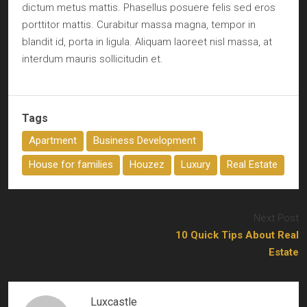
dictum metus mattis. Phasellus posuere felis sed eros
porttitor mattis. Curabitur massa magna, tempor in
blandit id, porta in ligula. Aliquam laoreet nisl massa, at
interdum mauris sollicitudin et.
Tags
Apartment
Business Development
House for families
Houzez
Luxury
Real Estate
Next Post
10 Quick Tips About Real
Estate
Luxcastle