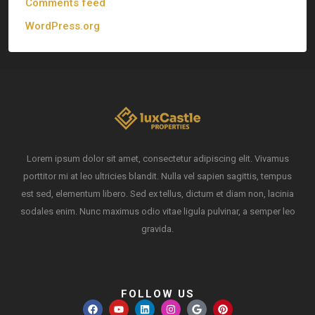
Comments feed
WordPress.org
Lorem ipsum dolor sit amet, consectetur adipiscing elit. Vivamus
porttitor mi at leo ultricies blandit. Nulla vel sapien sagittis, tempus
est sed, elementum libero. Sed ex tellus, dictum et diam non, lacinia
sodales enim. Nunc maximus odio vitae ligula pulvinar, a semper leo
gravida.
FOLLOW US