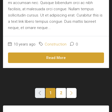
mi accumsan nec. Quisque bibendum orci ac nibh
facilisis, at malesuada orci congue. Nullam tempus
sollicitudin cursus. Ut et adipiscing erat. Curabitur this is
a text link libero tempus congue. Duis mattis laoreet
neque, et ornare neque...
10 years ago
Construction
0
Read More
1
2