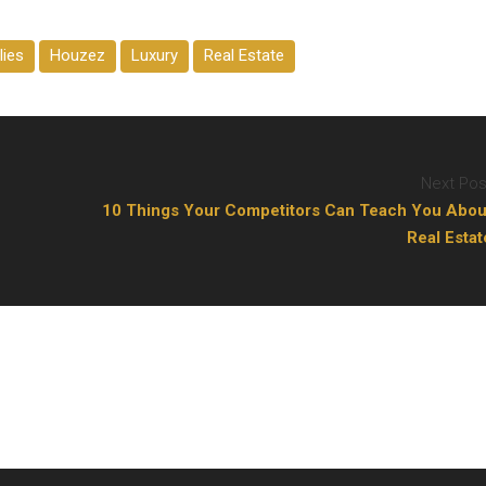
lies
Houzez
Luxury
Real Estate
Next Pos
10 Things Your Competitors Can Teach You Abou
Real Estat