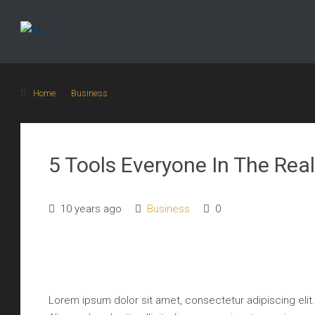
Home
Business
5 Tools Everyone In The Real Estate Industry Sho
5 Tools Everyone In The Rea
10 years ago
Business
0
Lorem ipsum dolor sit amet, consectetur adipiscing elit