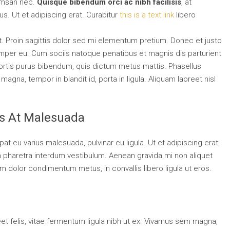
cumsan nec.
Quisque bibendum orci ac nibh facilisis
, at
s. Ut et adipiscing erat. Curabitur
this is a text link
libero
at. Proin sagittis dolor sed mi elementum pretium. Donec et justo
mper eu. Cum sociis natoque penatibus et magnis dis parturient
obortis purus bibendum, quis dictum metus mattis. Phasellus
agna, tempor in blandit id, porta in ligula. Aliquam laoreet nisl
sis At Malesuada
pat eu varius malesuada, pulvinar eu ligula. Ut et adipiscing erat.
m pharetra interdum vestibulum. Aenean gravida mi non aliquet
uam dolor condimentum metus, in convallis libero ligula ut eros.
eet felis, vitae fermentum ligula nibh ut ex. Vivamus sem magna,