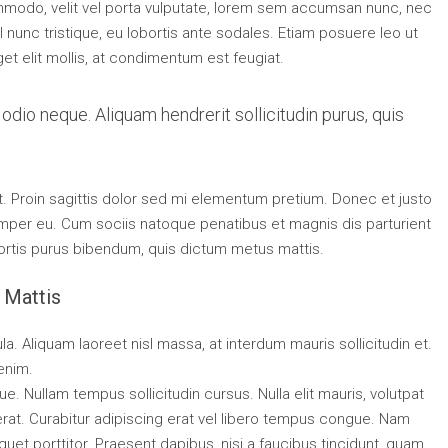
ommodo, velit vel porta vulputate, lorem sem accumsan nunc, nec
l nunc tristique, eu lobortis ante sodales. Etiam posuere leo ut
eget elit mollis, at condimentum est feugiat.
odio neque. Aliquam hendrerit sollicitudin purus, quis
at. Proin sagittis dolor sed mi elementum pretium. Donec et justo
mper eu. Cum sociis natoque penatibus et magnis dis parturient
obortis purus bibendum, quis dictum metus mattis.
 Mattis
la. Aliquam laoreet nisl massa, at interdum mauris sollicitudin et.
 enim.
gue. Nullam tempus sollicitudin cursus. Nulla elit mauris, volutpat
 erat. Curabitur adipiscing erat vel libero tempus congue. Nam
uet porttitor. Praesent dapibus, nisi a faucibus tincidunt, quam