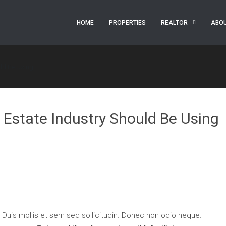
HOME
PROPERTIES
REALTOR
ABO
uld Be Using
l Estate Industry Should Be Using
. Duis mollis et sem sed sollicitudin. Donec non odio neque.