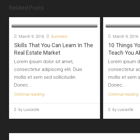
Related Posts
March 9, 2016
Business
March 9, 2016
Skills That You Can Learn In The
10 Things Y
Real Estate Market
Teach You Ab
Lorem ipsum dolor sit amet,
Lorem ipsum do
consectetur adipiscing elit. Duis
consectetur adi
mollis et sem sed sollicitudin.
mollis et sem s
Donec...
Donec...
Continue reading
Continue reading
by Luxcastle
by Luxcastle