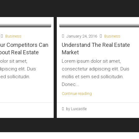
Business
January 24, 2016
Business
our Competitors Can
Understand The Real Estate
out Real Estate
Market
lor sit amet,
Lorem ipsum dolor sit amet,
piscing elit. Duis
consectetur adipiscing elit. Duis
ed sollicitudin.
mollis et sem sed sollicitudin.
Donec...
Continue reading
by Luxcastle