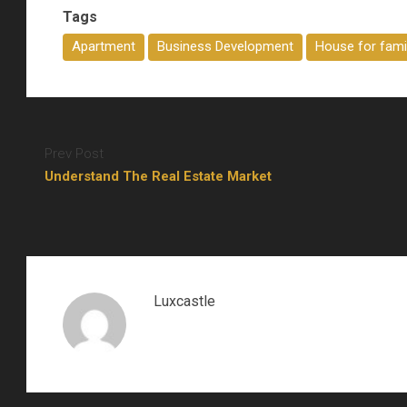
Tags
Apartment
Business Development
House for fami
Prev Post
Understand The Real Estate Market
Luxcastle