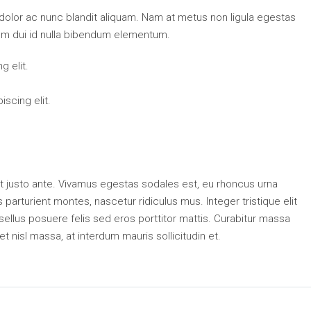
 dolor ac nunc blandit aliquam. Nam at metus non ligula egestas
um dui id nulla bibendum elementum.
g elit.
scing elit.
t justo ante. Vivamus egestas sodales est, eu rhoncus urna
arturient montes, nascetur ridiculus mus. Integer tristique elit
ellus posuere felis sed eros porttitor mattis. Curabitur massa
et nisl massa, at interdum mauris sollicitudin et.