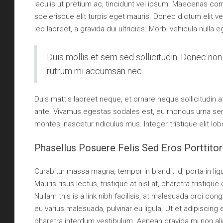
iaculis ut pretium ac, tincidunt vel ipsum. Maecenas c
scelerisque elit turpis eget mauris. Donec dictum elit ve
leo laoreet, a gravida dui ultricies. Morbi vehicula nulla 
Duis mollis et sem sed sollicitudin. Donec non 
rutrum mi accumsan nec.
Duis mattis laoreet neque, et ornare neque sollicitudin 
ante. Vivamus egestas sodales est, eu rhoncus urna se
montes, nascetur ridiculus mus. Integer tristique elit l
Phasellus Posuere Felis Sed Eros Porttitor
Curabitur massa magna, tempor in blandit id, porta in ligu
Mauris risus lectus, tristique at nisl at, pharetra tristique
Nullam this is a link nibh facilisis, at malesuada orci con
eu varius malesuada, pulvinar eu ligula. Ut et adipiscing
pharetra interdum vestibulum. Aenean gravida mi non aliq