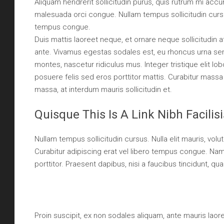
Aliquam hendrerit sollicitudin purus, quis rutrum mi ac
malesuada orci congue. Nullam tempus sollicitudin cursu
tempus congue.
Duis mattis laoreet neque, et ornare neque sollicitudin 
ante. Vivamus egestas sodales est, eu rhoncus urna se
montes, nascetur ridiculus mus. Integer tristique elit l
posuere felis sed eros porttitor mattis. Curabitur massa m
massa, at interdum mauris sollicitudin et.
Quisque This Is A Link Nibh Facili
Nullam tempus sollicitudin cursus. Nulla elit mauris, volut
Curabitur adipiscing erat vel libero tempus congue. Na
porttitor. Praesent dapibus, nisi a faucibus tincidunt, q
Proin suscipit, ex non sodales aliquam, ante mauris laor